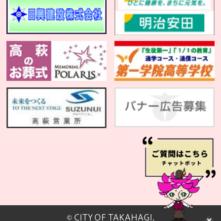
© CITY OF TAKAHAGI.
閉