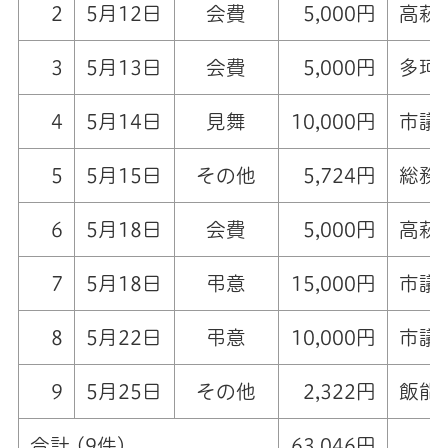
2
5月12日
会費
5,000円
高萩
3
5月13日
会費
5,000円
多珂
4
5月14日
見舞
10,000円
市議
5
5月15日
その他
5,724円
総務
6
5月18日
会費
5,000円
高萩
7
5月18日
弔意
15,000円
市議
8
5月22日
弔意
10,000円
市議
9
5月25日
その他
2,322円
飯能
合計 (9件)
63,046円