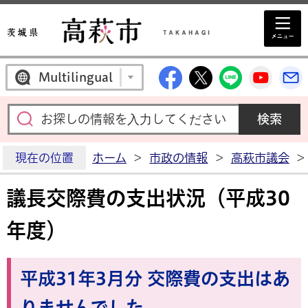
高萩市公式Facebo
高萩市公式X
高萩市公
高萩
Multilingual
現在の位置
ホーム
>
市政の情報
>
高萩市議会
>
議長交際費の支出状況（平成30
年度）
平成31年3月分 交際費の支出はあ
りませんでした。