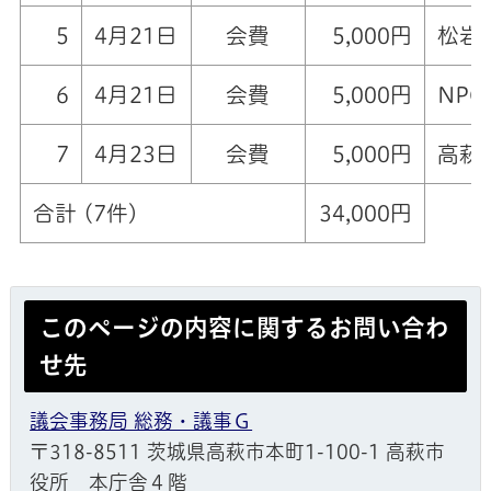
5
4月21日
会費
5,000円
松岩
6
4月21日
会費
5,000円
NP
7
4月23日
会費
5,000円
高萩
合計 (7件)
34,000円
このページの内容に関するお問い合わ
せ先
議会事務局 総務・議事Ｇ
〒318-8511 茨城県高萩市本町1-100-1 高萩市
役所 本庁舎４階