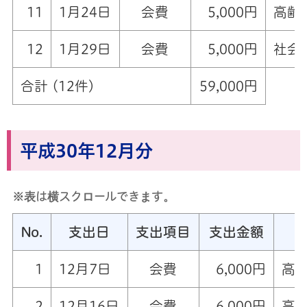
11
1月24日
会費
5,000円
高齢
12
1月29日
会費
5,000円
社会
合計 (12件)
59,000円
平成30年12月分
※表は横スクロールできます。
No.
支出日
支出項目
支出金額
1
12月7日
会費
6,000円
高萩
2
12月16日
会費
6,000円
高萩