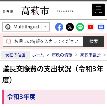
高萩市公式Facebo
高萩市公式X
高萩市公
高萩
Multilingual
現在の位置
ホーム
>
市政の情報
>
高萩市議会
>
議長交際費の支出状況（令和3年
度）
令和3年度