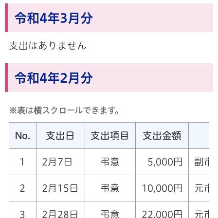
令和4年3月分
支出はありません
令和4年2月分
※表は横スクロールできます。
No.
支出日
支出項目
支出金額
1
2月7日
弔意
5,000円
副市
2
2月15日
弔意
10,000円
元市
3
2月28日
弔意
22,000円
元市