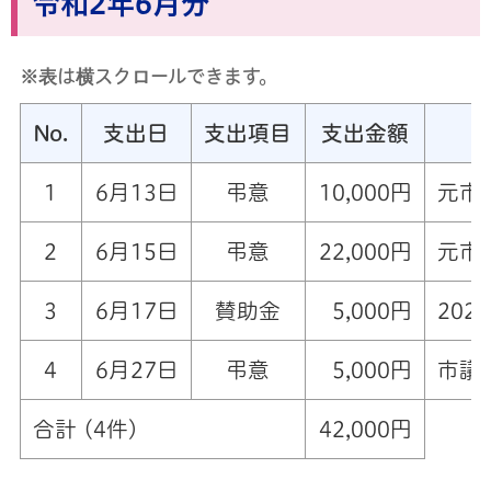
令和2年6月分
※表は横スクロールできます。
No.
支出日
支出項目
支出金額
1
6月13日
弔意
10,000円
元市
2
6月15日
弔意
22,000円
元市
3
6月17日
賛助金
5,000円
202
4
6月27日
弔意
5,000円
市議
合計 (4件)
42,000円