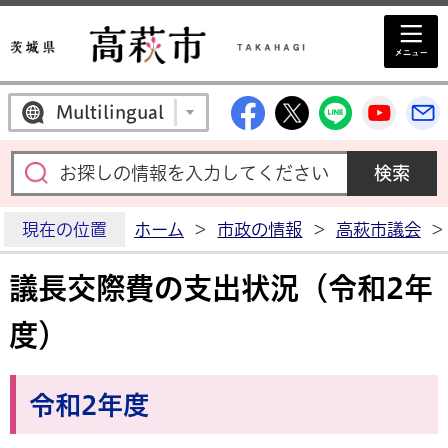
高萩市公式Facebo
高萩市公式X
高萩市公
高萩
Multilingual
現在の位置
ホーム
>
市政の情報
>
高萩市議会
>
議長交際費の支出状況（令和2年
度）
令和2年度