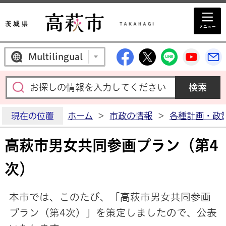
高萩市公式Facebo
高萩市公式X
高萩市公
高萩
Multilingual
現在の位置
ホーム
>
市政の情報
>
各種計画・政
高萩市男女共同参画プラン（第4
次）
本市では、このたび、「高萩市男女共同参画
プラン（第4次）」を策定しましたので、公表