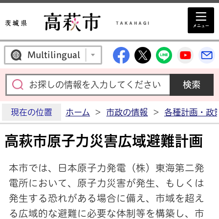
高萩市公式Facebo
高萩市公式X
高萩市公
高萩
Multilingual
現在の位置
ホーム
>
市政の情報
>
各種計画・政
高萩市原子力災害広域避難計画
本市では、日本原子力発電（株）東海第二発
電所において、原子力災害が発生、もしくは
発生する恐れがある場合に備え、市域を超え
る広域的な避難に必要な体制等を構築し、市