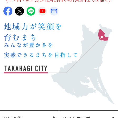
（土・日・祝日及び12月29日から1月3日までを除く）
高萩市公式Facebook
高萩市公式X
高萩市公式LINE
高萩市YouTube公式チャンネル
メルたか