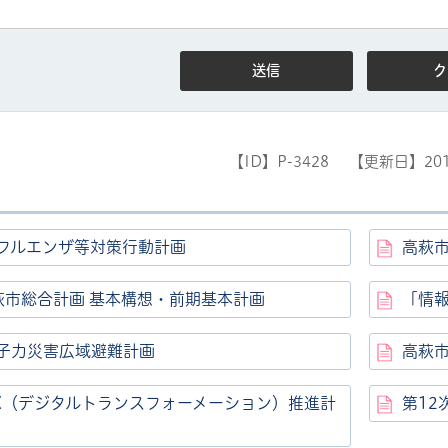
【ID】
P-3428
【更新日】
20
ル
しよう
フルエンザ等対策行動計画
高萩
萩市総合計画 基本構想・前期基本計画
「情
子力災害広域避難計画
高萩
X（デジタルトランスフォーメーション）推進計
第12