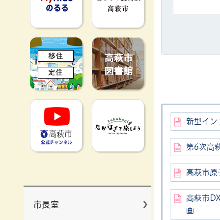
移住定住
高萩市図書館
高萩市YouTube公式チャンネ
たかはぎで旅
新型イン
第6次高
高萩市原
高萩市D
市長室
画