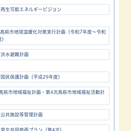
市再生可能エネルギービジョン
 高萩市地球温暖化対策実行計画（令和7年度～令和
度）
市洪水避難計画
市国民保護計画（平成29年度）
期高萩市地域福祉計画・第4次高萩市地域福祉活動計
市公共施設等管理計画
市男女共同参画プラン（第4次）