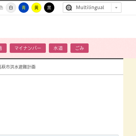
Multilingual
色
白
青
黄
黒
高萩市公
籍
マイナンバー
水道
ごみ
高萩市洪水避難計画