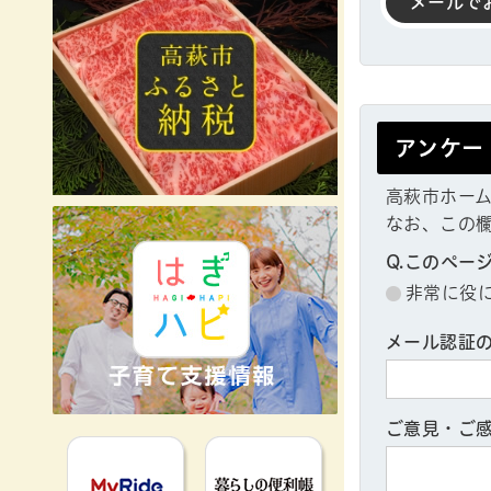
メールで
アンケー
高萩市ホー
なお、この
Q.このペー
非常に役
メール認証
ご意見・ご
MyRideのるる
暮らしの便利