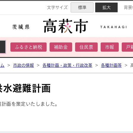
ネル
文字サイズ
標準
拡大
背景
ふるさと納税
補助金
住民票
市報
戸
ーム
>
市政の情報
>
各種計画・政策・行政改革
>
各種計画等
>
洪水避難計画
難計画を策定いたしました。