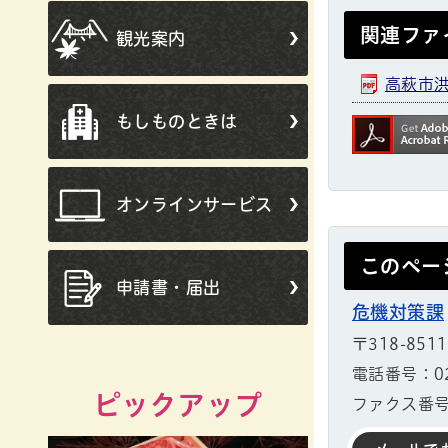
関連ファ
観光案内
高萩市洪
もしものときは
オンラインサービス
このペー
申請書・届出
危機対策課
〒318-851
電話番号：029
ピックアップ
ファクス番号：