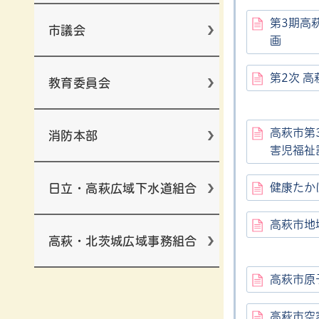
第3期高
市議会
画
第2次 
教育委員会
高萩市第
消防本部
害児福祉
健康たか
日立・高萩広域下水道組合
高萩市地
高萩・北茨城広域事務組合
高萩市原
高萩市空