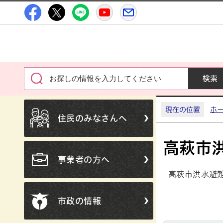
高萩市公式Facebook
高萩市公式X
高萩市公式LINE
高萩市YouTube公式チャン
メルたか
現在の位置
ホ
住民のみなさんへ
高萩市
事業者の方へ
高萩市洪水避
市政の情報