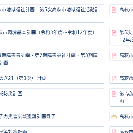
萩市地域福祉計画 第5次高萩市地域福祉活動計
高萩
高萩市環境基本計画（令和3年度～令和12年度）
第5次
12年
3期障害者計画・第7期障害福祉計画・第3期障
高萩
計画
はぎ21（第3次） 計画
高萩
域防災計画
第2
画
子力災害広域避難計画骨子
高萩
家等対策計画
高萩