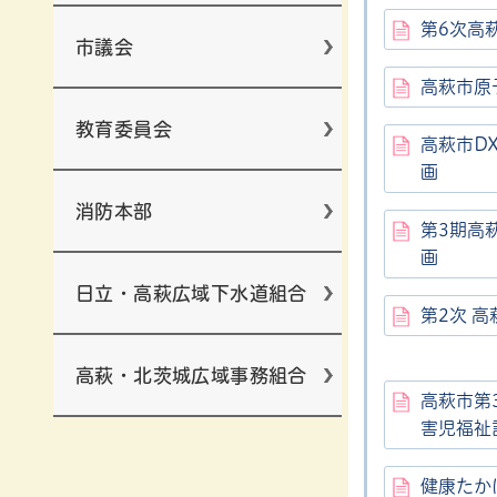
第6次高
市議会
高萩市原
教育委員会
高萩市D
画
消防本部
第3期高
画
日立・高萩広域下水道組合
第2次 
高萩・北茨城広域事務組合
高萩市第
害児福祉
健康たか