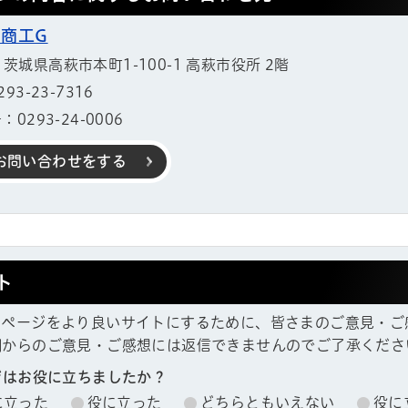
 商工G
11 茨城県高萩市本町1-100-1 高萩市役所 2階
3-23-7316
0293-24-0006
お問い合わせをする
ト
ムページをより良いサイトにするために、皆さまのご意見・ご
欄からのご意見・ご感想には返信できませんのでご了承くださ
帳
ジはお役に立ちましたか？
に立った
役に立った
どちらともいえない
役に