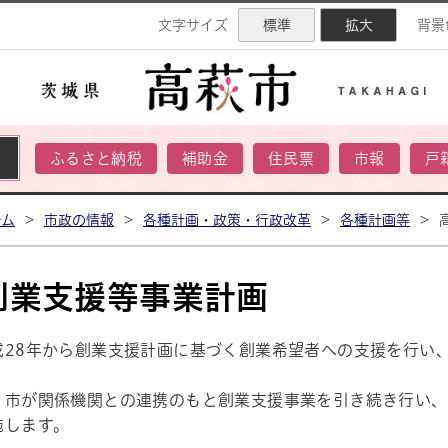
ネル
文字サイズ
標準
拡大
背景
ふるさと納税
補助金
住民票
市報
戸
ーム
>
市政の情報
>
各種計画・政策・行政改革
>
各種計画等
>
創業支援等事業計画
成28年から創業支援計画に基づく創業希望者への支援を行い、
、市が関係機関との連携のもと創業支援事業を引き続き行い、
施します。