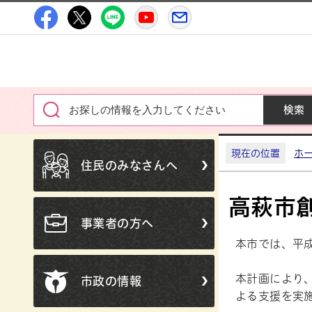
高萩市公式Facebook
高萩市公式X
高萩市公式LINE
高萩市YouTube公式チャン
メルたか
現在の位置
ホ
住民のみなさんへ
高萩市
事業者の方へ
本市では、平
本計画により
市政の情報
よる支援を実