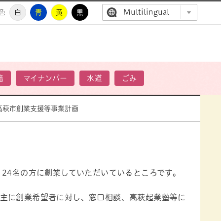
Multilingual
色
白
青
黄
黒
高萩市公
籍
マイナンバー
水道
ごみ
高萩市創業支援等事業計画
24名の方に創業していただいているところです。
主に創業希望者に対し、窓口相談、高萩起業塾等に