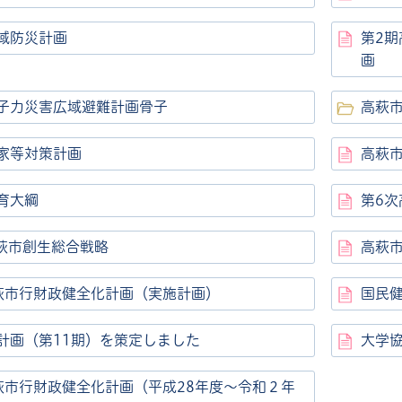
域防災計画
第2
画
子力災害広域避難計画骨子
高萩
家等対策計画
高萩
育大綱
第6
高萩市創生総合戦略
高萩
萩市行財政健全化計画（実施計画）
国民
計画（第11期）を策定しました
大学
萩市行財政健全化計画（平成28年度～令和２年