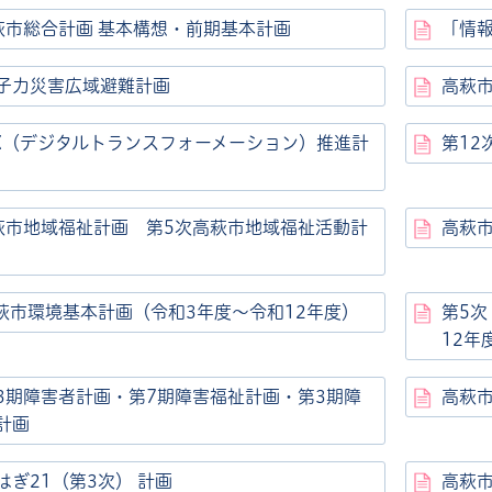
萩市総合計画 基本構想・前期基本計画
「情
子力災害広域避難計画
高萩
X（デジタルトランスフォーメーション）推進計
第12
萩市地域福祉計画 第5次高萩市地域福祉活動計
高萩
高萩市環境基本計画（令和3年度～令和12年度）
第5次
12年
3期障害者計画・第7期障害福祉計画・第3期障
高萩
計画
はぎ21（第3次） 計画
高萩