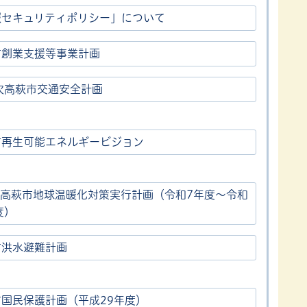
報セキュリティポリシー」について
市創業支援等事業計画
次高萩市交通安全計画
市再生可能エネルギービジョン
 高萩市地球温暖化対策実行計画（令和7年度～令和
度）
市洪水避難計画
市国民保護計画（平成29年度）