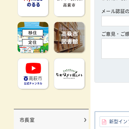
メール認証
移住定住
高萩市図書館
ご意見・ご
高萩市YouTube公式チャンネ
たかはぎで旅
市長室
新型イン