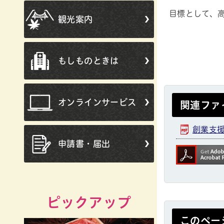
目標として、
観光案内
もしものときは
オンラインサービス
関連ファ
創業支援
申請書・届出
ピックアップ
このペー