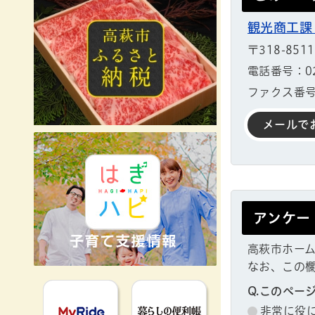
観光商工課
〒318-85
電話番号：029
ファクス番号：
メールで
アンケー
高萩市ホー
なお、この
MyRideのるる
暮らしの便利
Q.このペー
非常に役