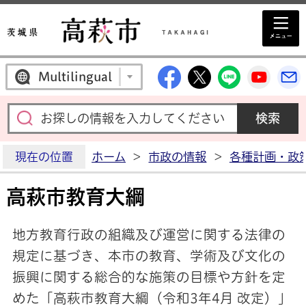
高萩市公式Facebo
高萩市公式X
高萩市公
高萩
Multilingual
現在の位置
ホーム
>
市政の情報
>
各種計画・政
高萩市教育大綱
地方教育行政の組織及び運営に関する法律の
規定に基づき、本市の教育、学術及び文化の
振興に関する総合的な施策の目標や方針を定
めた「高萩市教育大綱（令和3年4月 改定）」