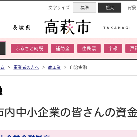
ネル
文字サイズ
標準
拡大
背景
ふるさと納税
補助金
住民票
市報
戸
ーム
>
事業者の方へ
>
商工業
>
自治金融
融
市内中小企業の皆さんの資金