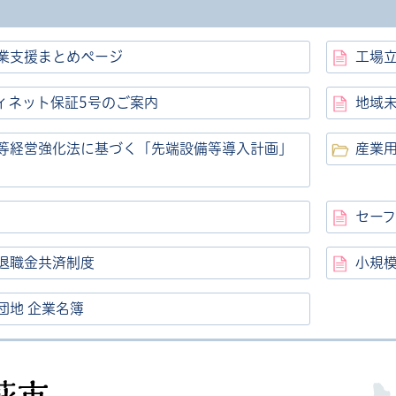
業支援まとめページ
工場
ィネット保証5号のご案内
地域
等経営強化法に基づく「先端設備等導入計画」
産業
セー
退職金共済制度
小規
団地 企業名簿
高萩市