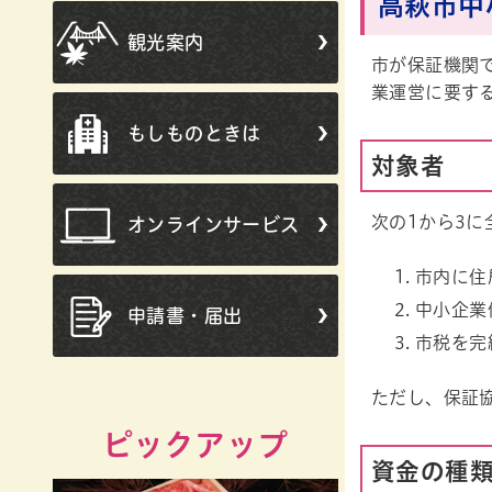
高萩市中
観光案内
市が保証機関
業運営に要す
もしものときは
対象者
次の1から3に
オンラインサービス
市内に住
中小企業
申請書・届出
市税を完
ただし、保証
ピックアップ
資金の種