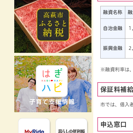
融資名称
融
自治金融
1
振興金融
2
※融資利率は
保証料補
市では、借入
MyRideのるる
暮らしの便利
申込窓口