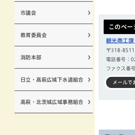
市議会
このペー
教育委員会
観光商工課
〒318-85
消防本部
電話番号：029
ファクス番号：
日立・高萩広域下水道組合
メールで
高萩・北茨城広域事務組合