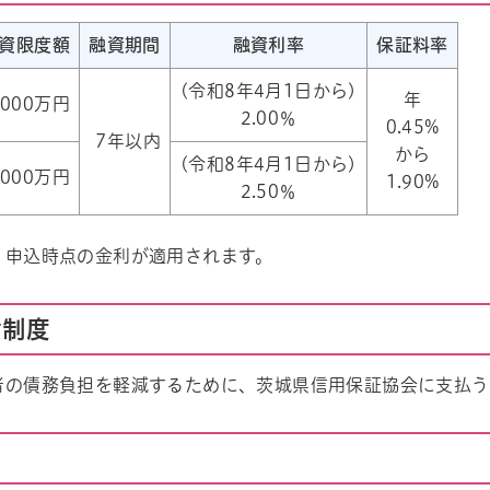
資限度額
融資期間
融資利率
保証料率
(令和8年4月1日から)
年
,000万円
2.00％
0.45%
7年以内
から
(令和8年4月1日から)
,000万円
1.90%
2.50％
、申込時点の金利が適用されます。
給制度
者の債務負担を軽減するために、茨城県信用保証協会に支払う
帳