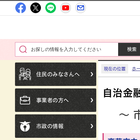
高萩市公式Facebook
高萩市公式X
高萩市公式LINE
高萩市YouTube公式チャン
メルたか
現在の位置
ホ
住民のみなさんへ
自治金
事業者の方へ
～ 
市政の情報