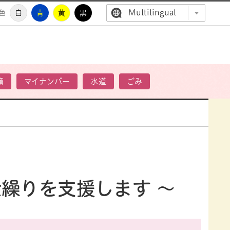
Multilingual
色
白
青
黄
黒
高萩市公
籍
マイナンバー
水道
ごみ
繰りを支援します ～