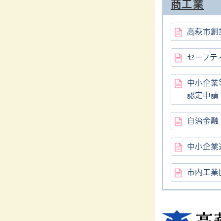
商工業
高萩市創
セーフテ
中小企業
認定申請
自治金融
中小企業
市内工業