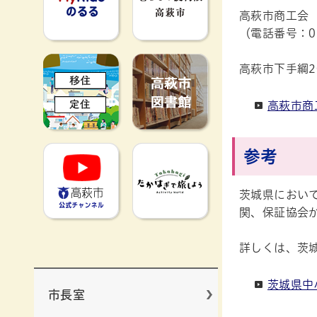
高萩市商工会
（電話番号：02
移住定住
高萩市図書館
高萩市下手綱2
高萩市商
高萩市YouTube公式チャンネ
たかはぎで旅
参考
茨城県におい
関、保証協会
詳しくは、茨
茨城県中
市長室