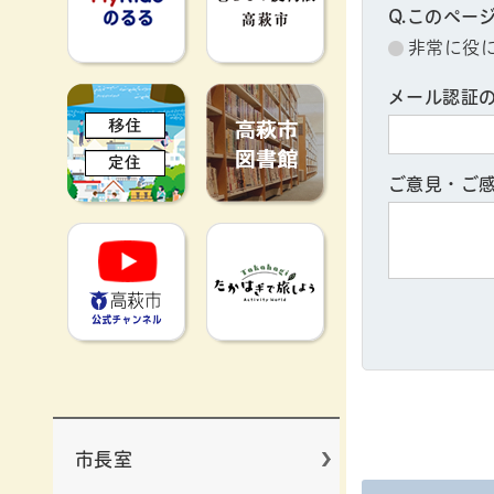
Q.このペー
非常に役
移住定住
高萩市図書館
メール認証
ご意見・ご
高萩市YouTube公式チャンネ
たかはぎで旅
市長室