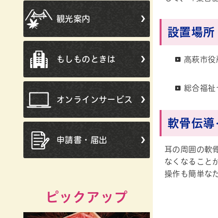
観光案内
設置場所
もしものときは
高萩市役
総合福祉
オンラインサービス
軟骨伝導
申請書・届出
耳の周囲の軟
なくなること
操作も簡単な
ピックアップ