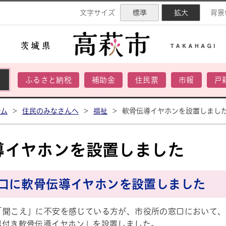
ネル
文字サイズ
標準
拡大
背景
ふるさと納税
補助金
住民票
市報
戸
ーム
>
住民のみなさんへ
>
福祉
>
軟骨伝導イヤホンを設置しまし
導イヤホンを設置しました
口に軟骨伝導イヤホンを設置しました
「聞こえ」に不安を感じている方が、市役所の窓口において、
器付き軟骨伝導イヤホン」を設置しました。