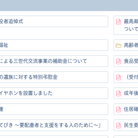
没者追悼式
最高
つい
福祉
高齢
による三世代交流事業の補助金について
食品
の遺族に対する特別弔慰金
（受
イヤホンを設置しました
成年
連
住居
てびき ～要配慮者と支援をする人のために～」
民生