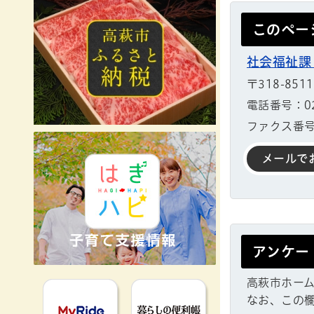
このペー
社会福祉課
〒318-85
電話番号：029
ファクス番号：
メールで
アンケー
高萩市ホー
MyRideのるる
暮らしの便利
なお、この