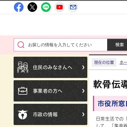
高萩市公式Facebook
高萩市公式X
高萩市公式LINE
高萩市YouTube公式チャン
メルたか
現在の位置
ホ
住民のみなさんへ
軟骨伝
事業者の方へ
市役所窓
市政の情報
日常生活での
して、「集音