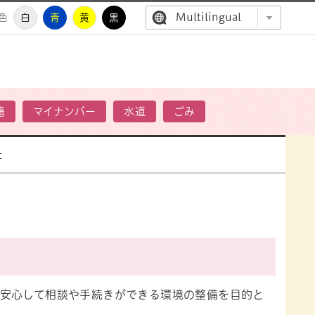
Multilingual
色
白
青
黄
黒
高萩市公
籍
マイナンバー
水道
ごみ
た
安心して相談や手続きができる環境の整備を目的と