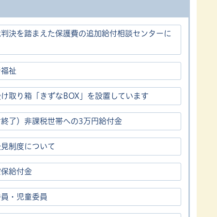
裁判決を踏まえた保護費の追加給付相談センターに
て
者福祉
受け取り箱「きずなBOX」を設置しています
付終了）非課税世帯への3万円給付金
後見制度について
確保給付金
委員・児童委員