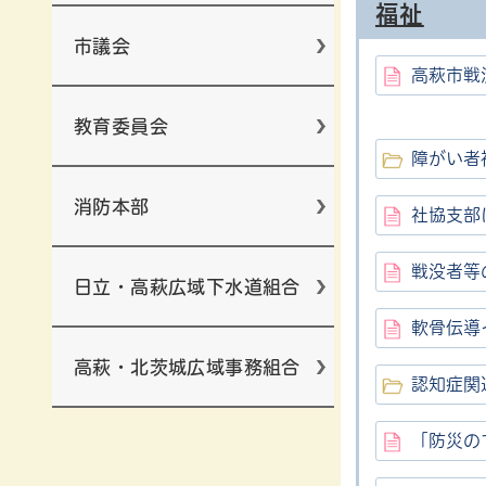
福祉
市議会
高萩市戦
教育委員会
障がい者
消防本部
社協支部
戦没者等
日立・高萩広域下水道組合
軟骨伝導
高萩・北茨城広域事務組合
認知症関
「防災の