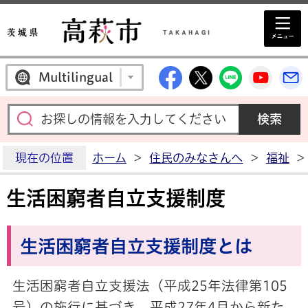
高萩市公式Facebo
高萩市公式X
高萩市公
高萩
Multilingual
現在の位置
ホーム
>
住民のみなさんへ
>
福祉
>
生活困窮者自立支援制度
生活困窮者自立支援制度とは
生活困窮者自立支援法（平成25年法律第105
号）の施行に基づき、平成27年4月から新た