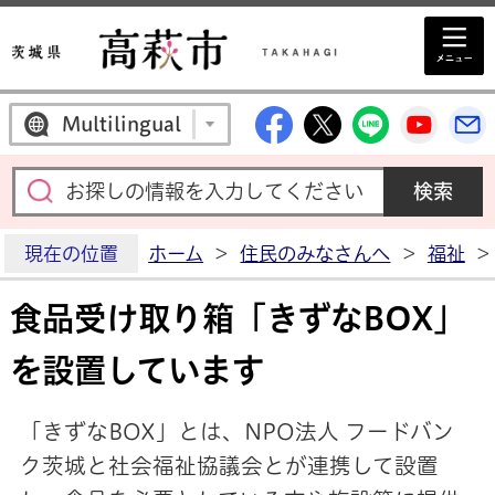
高萩市公式Facebo
高萩市公式X
高萩市公
高萩
Multilingual
現在の位置
ホーム
>
住民のみなさんへ
>
福祉
>
食品受け取り箱「きずなBOX」
を設置しています
「きずなBOX」とは、NPO法人 フードバン
ク茨城と社会福祉協議会とが連携して設置