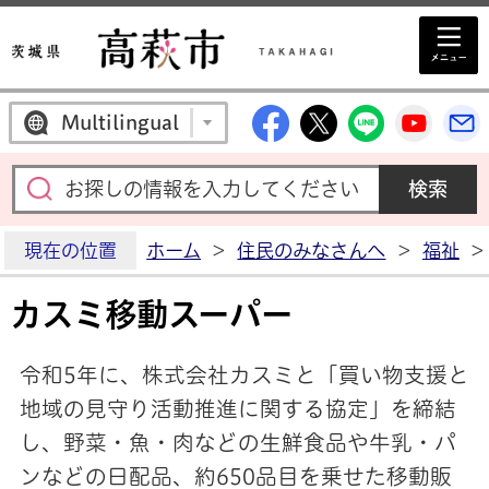
高萩市公式Facebo
高萩市公式X
高萩市公
高萩
Multilingual
現在の位置
ホーム
>
住民のみなさんへ
>
福祉
>
カスミ移動スーパー
令和5年に、株式会社カスミと「買い物支援と
地域の見守り活動推進に関する協定」を締結
し、
野菜・魚・肉などの生鮮食品や牛乳・パ
ンなどの日配品、約650品目を乗せた移動販