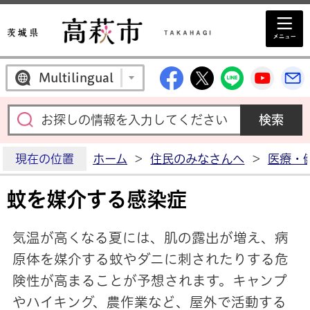
高萩市公式Facebo
高萩市公式X
高萩市公
高萩
Multilingual
現在の位置
ホーム
>
住民のみなさんへ
>
医療・
蚊を媒介する感染症
気温が高くなる夏には、肌の露出が増え、病
原体を媒介する蚊やダニに刺されたりする危
険性が高まることが予想されます。キャンプ
やハイキング、農作業など、屋外で活動する