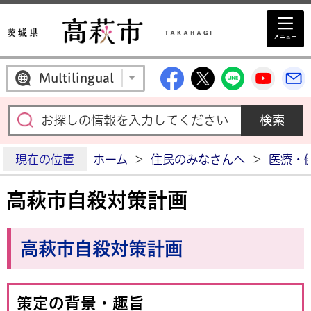
高萩市公式Facebo
高萩市公式X
高萩市公
高萩
Multilingual
現在の位置
ホーム
>
住民のみなさんへ
>
医療・
高萩市自殺対策計画
高萩市自殺対策計画
策定の背景・趣旨