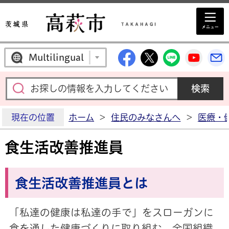
高萩市公式Facebo
高萩市公式X
高萩市公
高萩
Multilingual
現在の位置
ホーム
>
住民のみなさんへ
>
医療・
食生活改善推進員
食生活改善推進員とは
「私達の健康は私達の手で」をスローガンに
食を通した健康づくりに取り組む、全国組織