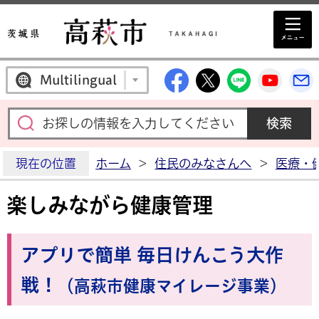
高萩市公式Facebo
高萩市公式X
高萩市公
高萩
Multilingual
現在の位置
ホーム
>
住民のみなさんへ
>
医療・
楽しみながら健康管理
アプリで簡単 毎日けんこう大作
戦！
（高萩市健康マイレージ事業）