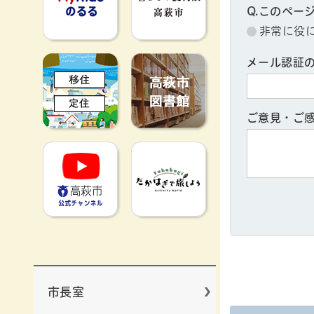
Q.このペー
非常に役
移住定住
高萩市図書館
メール認証
ご意見・ご
高萩市YouTube公式チャンネ
たかはぎで旅
市長室