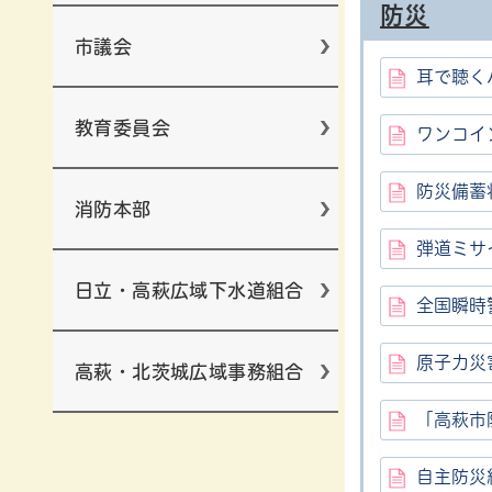
防災
市議会
耳で聴く
教育委員会
ワンコイ
防災備蓄
消防本部
弾道ミサ
日立・高萩広域下水道組合
全国瞬時
原子力災
高萩・北茨城広域事務組合
「高萩市
自主防災