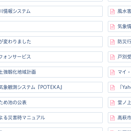
川情報システム
風水
気象
が変わりました
防災
フォンサービス
戸別
土強靱化地域計画
マイ
気象観測システム『POTEKA』
「Ya
ため池の公表
堂ノ
よる災害時マニュアル
高萩