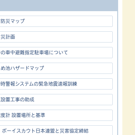
市防災マップ
防災計画
時の車中避難指定駐車場について
ため池ハザードマップ
瞬時警報システムの緊急地震速報訓練
板設置工事の助成
度計 設置場所と基準
) ボーイスカウト日本連盟と災害協定締結