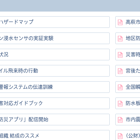
ハザードマップ
高萩
ン浸水センサの実証実験
地区
状況
災害
イル飛来時の行動
宮後
警報システムの伝達訓練
全国
害対応ガイドブック
防水
防災アプリ」配信開始
市内震
組織 結成のススメ
(公財