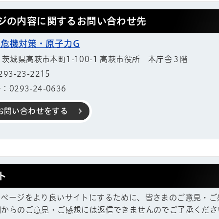
ジの内容に関するお問い合わせ先
 危機対策・原子力G
11 茨城県高萩市本町1-100-1 高萩市役所 本庁舎３階
3-23-2215
0293-24-0636
お問い合わせをする
ト
ムページをより良いサイトにするために、皆さまのご意見・ご
帳
欄からのご意見・ご感想には返信できませんのでご了承くださ