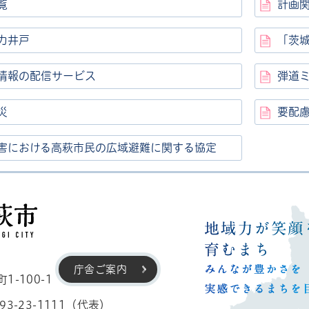
覧
計画
力井戸
「茨
情報の配信サービス
弾道
災
要配
害における高萩市民の広域避難に関する協定
高萩市
庁舎ご案内
-100-1
3-23-1111（代表）