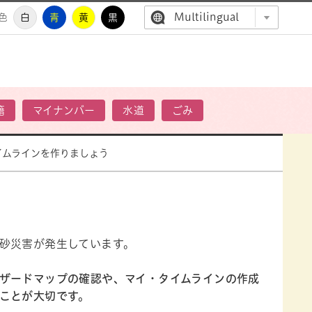
Multilingual
色
白
青
黄
黒
高萩市公
籍
マイナンバー
水道
ごみ
イムラインを作りましょう
砂災害が発生しています。
ザードマップの確認や、マイ・タイムラインの作成
ことが大切です。