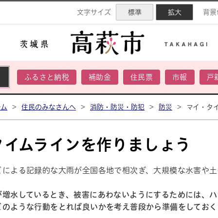
ネル
文字サイズ
標準
拡大
背景
ふるさと納税
補助金
住民票
市報
戸
ーム
>
住民のみなさんへ
>
消防・防災・防犯
>
防災
>
マイ・タ
タイムラインを作りましょう
どによる記録的な大雨が全国各地で相次ぎ、大規模な水害や土
が増水しているとき、被害にあわないようにするためには、ハ
どのような行動をとれば良いかを考え普段から準備をしておく