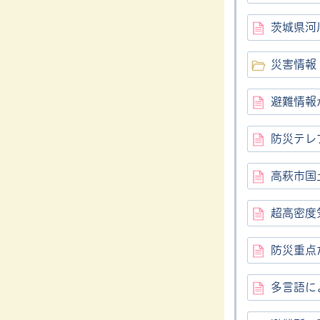
茨城県河
災害情報
避難情報
防災テレ
高萩市国
超高密度
防災重点
多言語に