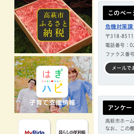
このペー
危機対策課
〒318-85
電話番号：029
ファクス番号：
メールで
アンケー
高萩市ホー
MyRideのるる
暮らしの便利
なお、この