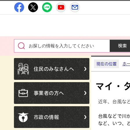
高萩市公式Facebook
高萩市公式X
高萩市公式LINE
高萩市YouTube公式チャン
メルたか
現在の位置
ホ
住民のみなさんへ
マイ・
事業者の方へ
近年、台風な
台風などで川
市政の情報
など、いつ、