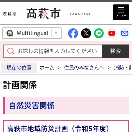
高萩市公式Facebo
高萩市公式X
高萩市公
高萩
Multilingual
現在の位置
ホーム
>
住民のみなさんへ
>
消防・
計画関係
自然災害関係
高萩市地域防災計画（令和5年度）