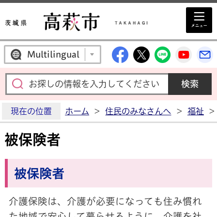
高萩市公式Facebo
高萩市公式X
高萩市公
高萩
Multilingual
現在の位置
ホーム
>
住民のみなさんへ
>
福祉
>
被保険者
被保険者
介護保険は、介護が必要になっても住み慣れ
た地域で安心して暮らせるように、介護を社