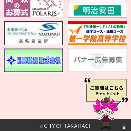
© CITY OF TAKAHAGI.
閉