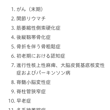
がん（末期）
関節リウマチ
筋萎縮性側索硬化症
後縦靱帯骨化症
骨折を伴う骨粗鬆症
初老期における認知症
進行性核上性麻痺、大脳皮質基底核変性
症およびパーキンソン病
脊髄小脳変性症
脊柱管狭窄症
早老症