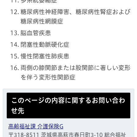
多系統萎縮症
糖尿病性神経障害、糖尿病性腎症および
糖尿病性網膜症
脳血管疾患
閉塞性動脈硬化症
慢性閉塞性肺疾患
両側の膝関節または股関節に著しい変形
を伴う変形性関節症
このページの内容に関するお問い合わ
せ先
高齢福祉課 介護保険G
〒318-8511 茨城県高萩市春日町3-10 総合福祉