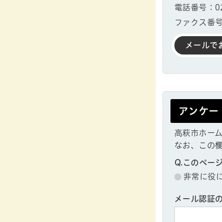
電話番号：029
ファクス番号：
メールで
アンケー
高萩市ホー
なお、この
Q.このペー
非常に役
メール認証