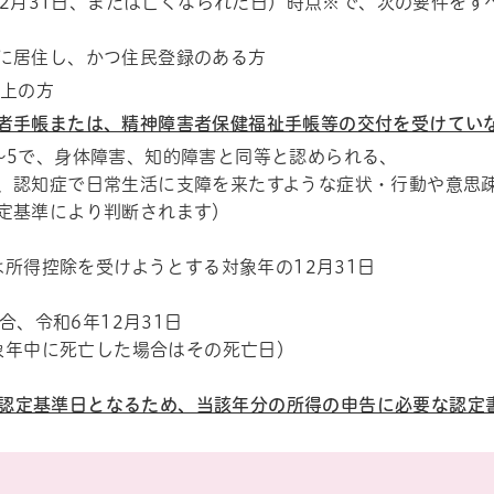
12月31日、または亡くなられた日）時点※で、次の要件をす
に居住し、かつ住民登録のある方
以上の方
者手帳または、精神障害者保健福祉手帳等の交付を受けてい
～5で、身体障害、知的障害と同等と認められる、
、認知症で日常生活に支障を来たすような症状・行動や意思
定基準により判断されます）
所得控除を受けようとする対象年の12月31日
合、令和6年12月31日
象年中に死亡した場合はその死亡日）
日が認定基準日となるため、当該年分の所得の申告に必要な認定
帳