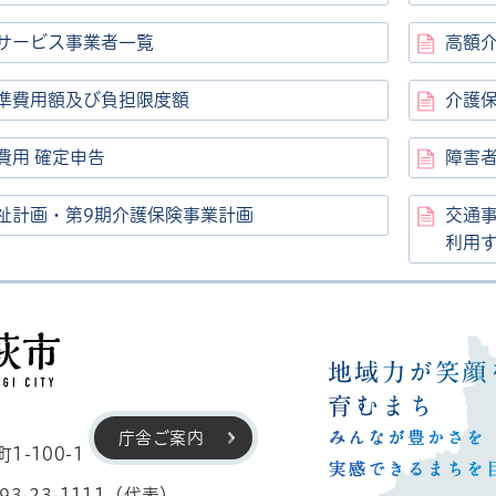
サービス事業者一覧
高額
準費用額及び負担限度額
介護保
費用 確定申告
障害
祉計画・第9期介護保険事業計画
交通
利用
高萩市
庁舎ご案内
-100-1
3-23-1111（代表）