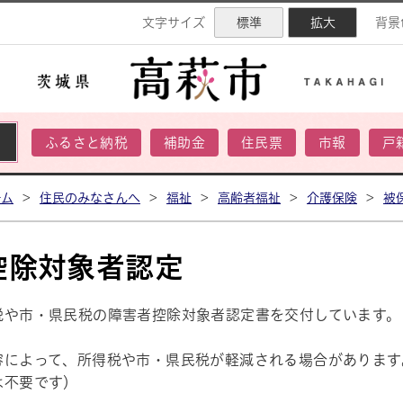
ネル
文字サイズ
標準
拡大
背景
ふるさと納税
補助金
住民票
市報
戸
ーム
>
住民のみなさんへ
>
福祉
>
高齢者福祉
>
介護保険
>
被
控除対象者認定
税や市・県民税の障害者控除対象者認定書を交付しています。
容によって、所得税や市・県民税が軽減される場合があります
は不要です）