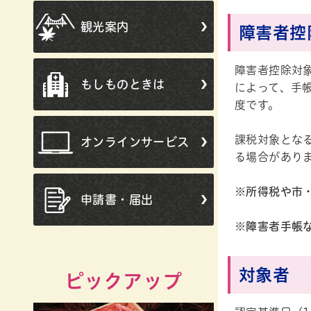
観光案内
障害者控
障害者控除対
もしものときは
によって、手
度です。
課税対象とな
オンラインサービス
る場合があり
※所得税や市
申請書・届出
※障害者手帳
対象者
ピックアップ