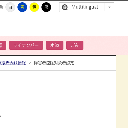
Multilingual
色
白
青
黄
黒
高萩市公
籍
マイナンバー
水道
ごみ
保険者向け情報
>
障害者控除対象者認定
。