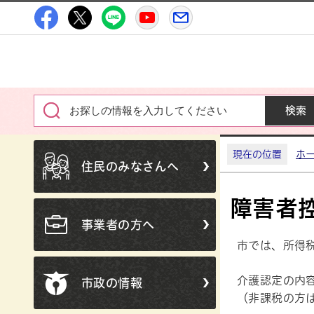
高萩市公式Facebook
高萩市公式X
高萩市公式LINE
高萩市YouTube公式チャン
メルたか
現在の位置
ホ
住民のみなさんへ
障害者
事業者の方へ
市では、所得
介護認定の内
市政の情報
（非課税の方