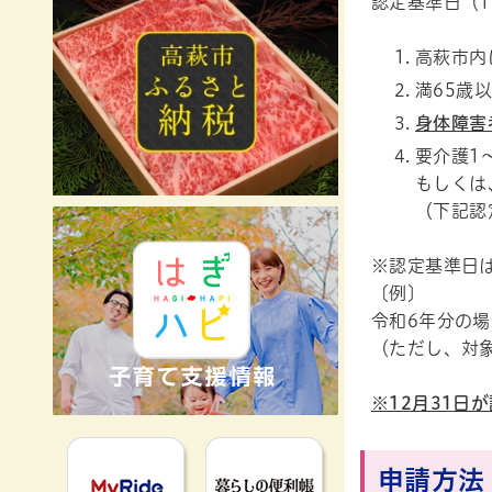
認定基準日（
高萩市内
満65歳
身体障害
要介護1
もしくは
（下記認
※認定基準日は
〔例〕
令和6年分の場
（ただし、対
※12月31
MyRideのるる
暮らしの便利
申請方法