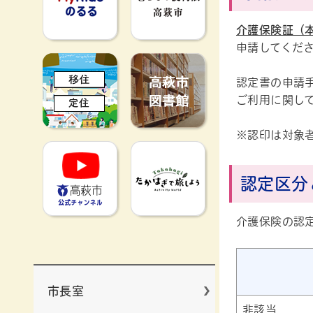
介護保険証（
申請してくだ
移住定住
高萩市図書館
認定書の申請
ご利用に関し
※認印は対象
高萩市YouTube公式チャンネ
たかはぎで旅
認定区分
介護保険の認
市長室
非該当