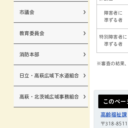
市議会
障害者に
準ずる者
教育委員会
特別障害者に
準ずる者
消防本部
※審査の結果
日立・高萩広域下水道組合
高萩・北茨城広域事務組合
このペー
高齢福祉課
〒318-851