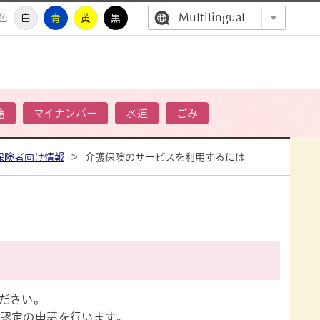
Multilingual
色
白
青
黄
黒
高萩市公
籍
マイナンバー
水道
ごみ
保険者向け情報
>
介護保険のサービスを利用するには
ださい。
認定の申請を行います。