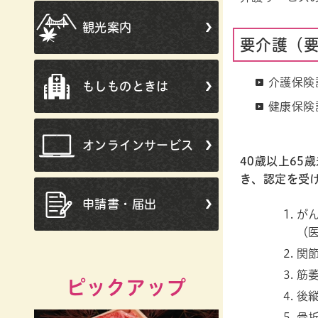
観光案内
要介護（
介護保険証
もしものときは
健康保険証
オンラインサービス
40歳以上6
き、認定を受
申請書・届出
が
（
関
筋
ピックアップ
後
骨