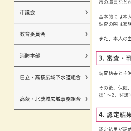
市の職員など
市議会
基本的には本
調査の際は家
教育委員会
また、本人の
消防本部
3. 審査・
調査結果と主
日立・高萩広域下水道組合
その後、保健
援1～2、非該
高萩・北茨城広域事務組合
4. 認定結
認定結果が記