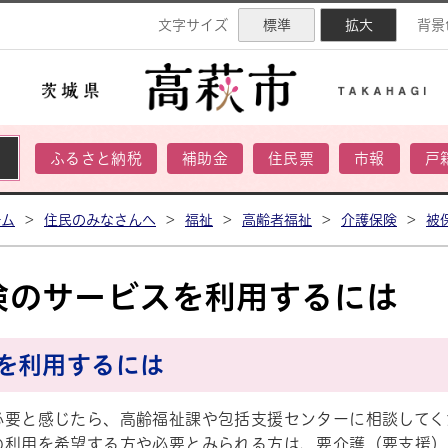
ネル
文字サイズ
標準
拡大
背景
ふるさと納税
補助金
住民票
市報
戸
ーム
>
住民のみなさんへ
>
福祉
>
高齢者福祉
>
介護保険
>
被
険のサービスを利用するには
を利用するには
必要と感じたら、高齢福祉課や包括支援センターに相談してく
の利用を希望する方や必要とみられる方は、要介護（要支援）