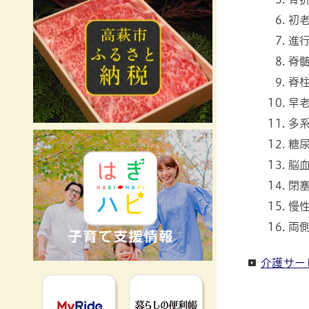
初
進
脊
脊
早
多
糖
脳
閉
慢
両
介護サー
MyRideのるる
暮らしの便利