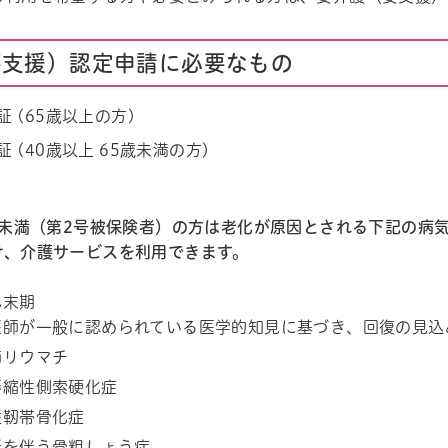
要支援）認定申請に必要なもの
 (65歳以上の方)
 (40歳以上 65歳未満の方)
5歳未満（第2号被保険者）の方は老化が原因とされる下記の病
け、介護サービスを利用できます。
ん末期
医師が一般に認められている医学的知見に基づき、回復の見込
節リウマチ
萎縮性側索硬化症
縦靭帯骨化症
折を伴う骨粗しょう症