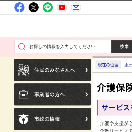
高萩市公式Facebook
高萩市公式X
高萩市公式LINE
高萩市YouTube公式チャン
メルたか
現在の位置
ホ
住民のみなさんへ
介護保
事業者の方へ
サービス
市政の情報
介護や支援が
介護サービス