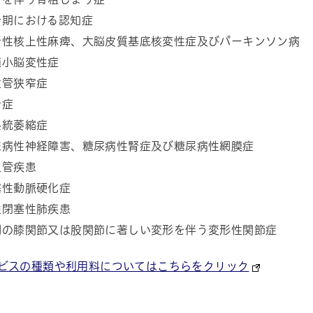
老期における認知症
行性核上性麻痺、大脳皮質基底核変性症及びパーキンソン病
髄小脳変性症
柱管狭窄症
老症
系統萎縮症
尿病性神経障害、糖尿病性腎症及び糖尿病性網膜症
血管疾患
塞性動脈硬化症
性閉塞性肺疾患
側の膝関節又は股関節に著しい変形を伴う変形性関節症
ビスの種類や利用料についてはこちらをクリック
帳