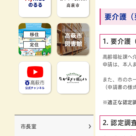
要介護（
移住定住
高萩市図書館
1. 要介
高齢福祉課へ
申請は、本人
高萩市YouTube公式チャンネ
たかはぎで旅
また、市のホ
（申請書の様
※適正な認定
2. 認定
市長室