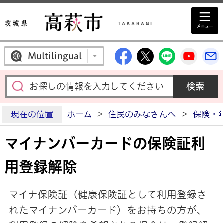
高萩市公式Facebo
高萩市公式X
高萩市公
高萩
Multilingual
現在の位置
ホーム
>
住民のみなさんへ
>
保険・
マイナンバーカードの保険証利
用登録解除
マイナ保険証（健康保険証として利用登録さ
れたマイナンバーカード）をお持ちの方が、