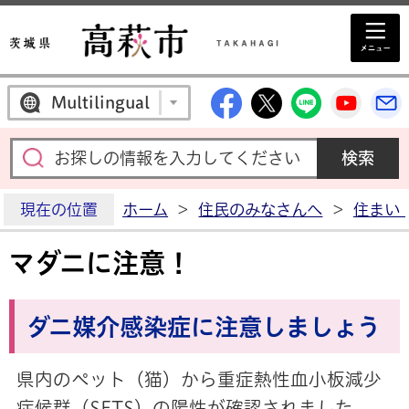
高萩市公式Facebo
高萩市公式X
高萩市公
高萩
Multilingual
現在の位置
ホーム
>
住民のみなさんへ
>
住まい
マダニに注意！
ダニ媒介感染症に注意しましょう
県内のペット（猫）から重症熱性血小板減少
症候群（SFTS）の陽性が確認されました。