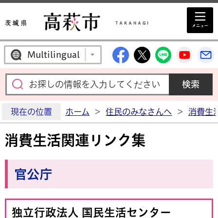
高萩市公式Facebo
高萩市公式X
高萩市公
高萩
Multilingual
現在の位置
ホーム
>
住民のみなさんへ
>
消費生
消費生活関連リンク集
官公庁
独立行政法人 国民生活センター