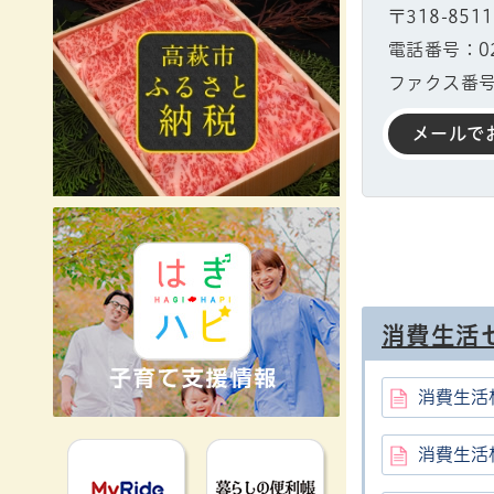
〒318-85
電話番号：029
ファクス番号：
メールで
消費生活
消費生活
MyRideのるる
暮らしの便利
消費生活