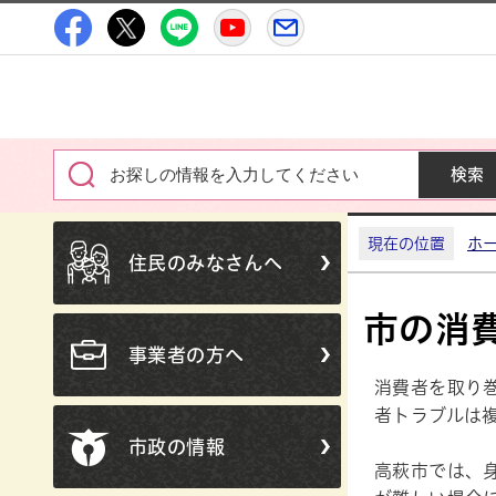
高萩市公式Facebook
高萩市公式X
高萩市公式LINE
高萩市YouTube公式チャン
メルたか
現在の位置
ホ
住民のみなさんへ
市の消
事業者の方へ
消費者を取り
者トラブルは
市政の情報
高萩市では、