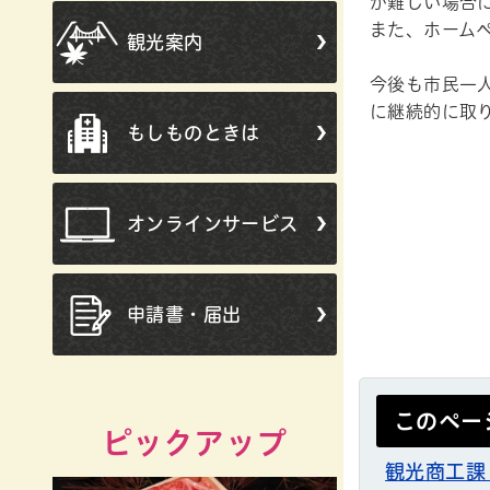
が難しい場合
また、ホーム
観光案内
今後も市民一
に継続的に取
もしものときは
オンラインサービス
申請書・届出
このペー
ピックアップ
観光商工課