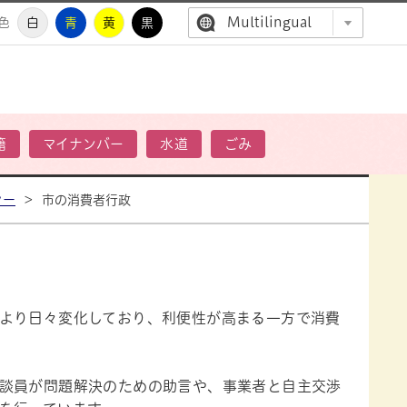
Multilingual
色
白
青
黄
黒
高萩市公
籍
マイナンバー
水道
ごみ
ター
>
市の消費者行政
より日々変化しており、利便性が高まる一方で消費
談員が問題解決のための助言や、事業者と自主交渉