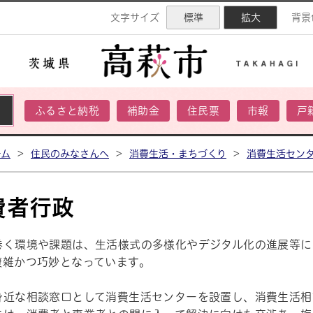
ネル
文字サイズ
標準
拡大
背景
ふるさと納税
補助金
住民票
市報
戸
ーム
>
住民のみなさんへ
>
消費生活・まちづくり
>
消費生活セン
費者行政
巻く環境や課題は、生活様式の多様化やデジタル化の進展等に
複雑かつ巧妙となっています。
身近な相談窓口として消費生活センターを設置し、消費生活相