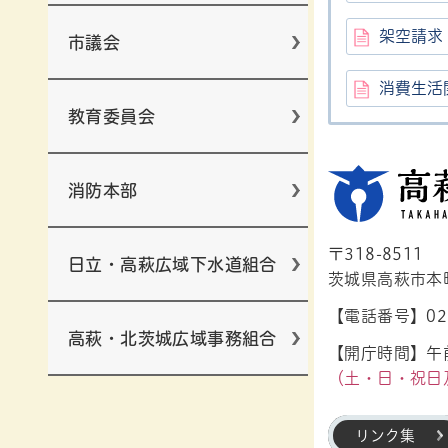
架空請求
市議会
消費生活
教育委員会
消防本部
〒318-8511
日立・高萩広域下水道組合
茨城県高萩市本町1
【電話番号】029
高萩・北茨城広域事務組合
【開庁時間】午前
（土・日・祝日
リンク集