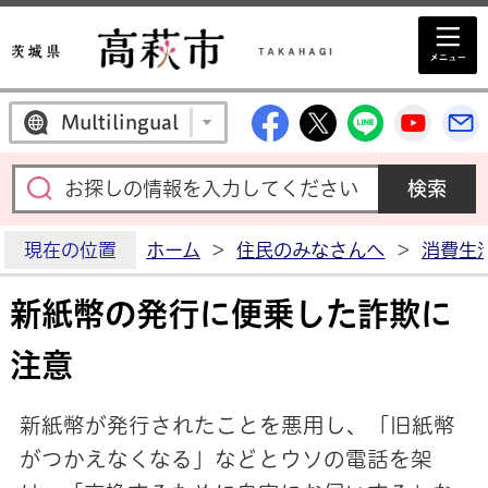
高萩市公式Facebo
高萩市公式X
高萩市公
高萩
Multilingual
現在の位置
ホーム
>
住民のみなさんへ
>
消費生
新紙幣の発行に便乗した詐欺に
注意
新紙幣が発行されたことを悪用し、「旧紙幣
がつかえなくなる」などとウソの電話を架