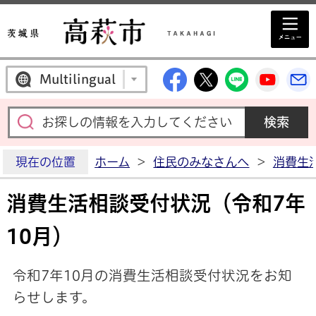
高萩市公式Facebo
高萩市公式X
高萩市公
高萩
Multilingual
現在の位置
ホーム
>
住民のみなさんへ
>
消費生
消費生活相談受付状況（令和7年
10月）
令和7年10
月の消費生活相談受付状況をお知
らせします。