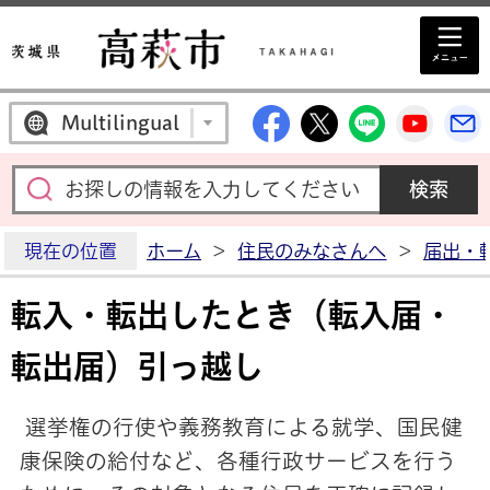
高萩市公式Facebo
高萩市公式X
高萩市公
高萩
Multilingual
現在の位置
ホーム
>
住民のみなさんへ
>
届出・
転入・転出したとき（転入届・
転出届）引っ越し
選挙権の行使や義務教育による就学、国民健
康保険の給付など、各種行政サービスを行う