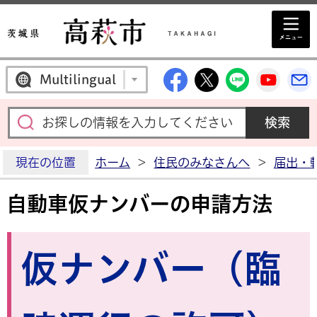
高萩市公式Facebo
高萩市公式X
高萩市公
高萩
Multilingual
現在の位置
ホーム
>
住民のみなさんへ
>
届出・
自動車仮ナンバーの申請方法
仮ナンバー（臨