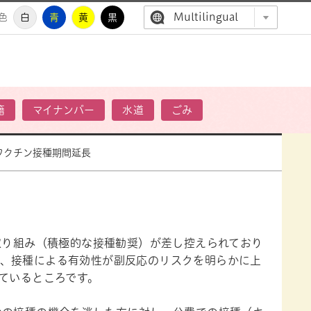
Multilingual
色
白
青
黄
黒
高萩市公
籍
マイナンバー
水道
ごみ
ワクチン接種期間延長
取り組み（積極的な接種勧奨）が差し控えられており
、接種による有効性が副反応のリスクを明らかに上
ているところです。