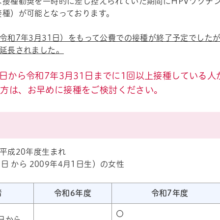
な接種勧奨を一時的に差し控えられていた期間にHPVワクチ
接種）が可能となっております。
（令和7年3月31日）をもって公費での接種が終了予定でした
年延長されました。
1日から令和7年3月31日までに1回以上接種している
い方は、お早めに接種をご検討ください。
平成20年度生まれ
2日 から 2009年4月1日生）の女性
者
令和6年度
令和7年度
〇
2日から