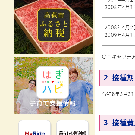
2008年4月
2008年4月
2009年4月
〇：キャッチ
2 接種
令和8年3月3
3 接種
MyRideのるる
暮らしの便利