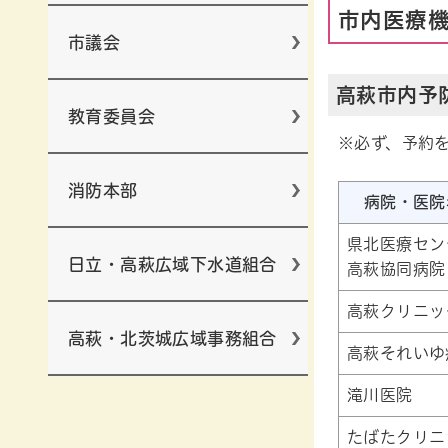
市内医療
市議会
高萩市内予
教育委員会
※必ず、予約
消防本部
病院・医院
県北医療セン
日立・高萩広域下水道組合
高萩協同病院
高萩クリニッ
高萩・北茨城広域事務組合
高萩それいゆ
滝川医院
たばたクリニ