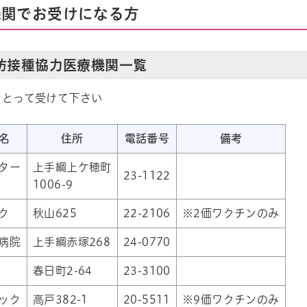
機関でお受けになる方
防接種協力医療機関一覧
をとって受けて下さい
名
住所
電話番号
備考
ター
上手綱上ケ穂町
23-1122
1006-9
ク
秋山625
22-2106
※2価ワクチンのみ
病院
上手綱赤塚268
24-0770
春日町2-64
23-3100
ック
高戸382-1
20-5511
※9価ワクチンのみ