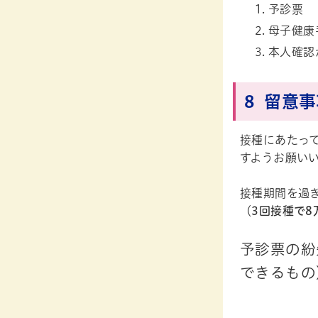
予診票
母子健康
本人確認
8 留意
接種にあたっ
すようお願い
接種期間を過
（
3回接種で8
予診票の紛
できるもの