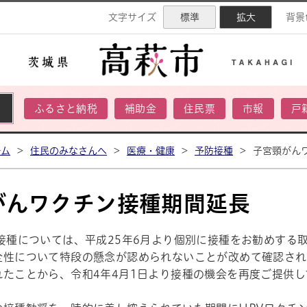
ネル
文字サイズ
標準
拡大
背景
ふるさと納税
補助金
住民票
市報
戸
ーム
>
住民のみなさんへ
>
医療・健康
>
予防接種
>
子宮頸がん
がんワクチン接種期間延長
ン接種については、平成25年6月より個別に接種をお勧めする
全性について特段の懸念が認められないことが改めて確認され
れたことから、令和4年4月1日より接種の機会を再度ご提供し