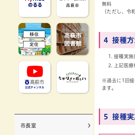
無料
（ただし、令和
移住定住
高萩市図書館
4 接種
接種実施
高萩市YouTube公式チャンネ
たかはぎで旅
上記医療
※過去に1回
ます。
5 接種
市長室