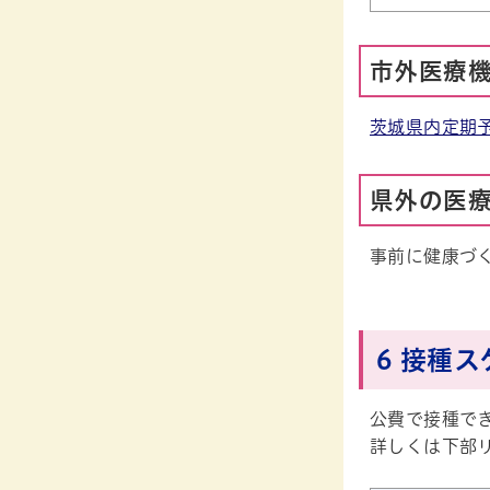
市外医療
茨城県内定期
県外の医
事前に健康づ
6 接種
公費で接種で
詳しくは下部