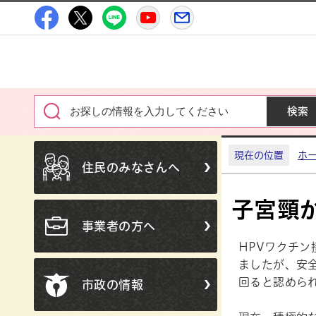
高萩市公式Facebook
高萩市公式X
高萩市公式LINE
高萩市YouTube公式チャン
メルたか
現在の位置
ホ
住民のみなさんへ
子宮頸
事業者の方へ
HPVワクチ
ましたが、安
回ると認めら
市政の情報