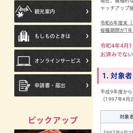
現在、積極的
ャッチアップ
観光案内
令和6年度末
接種期間が1
もしものときは
令和4年4月
お済みでな
オンラインサービス
1. 対象者
申請書・届出
平成9年度から
（1997年4月
対象
ピックアップ
1997年4月