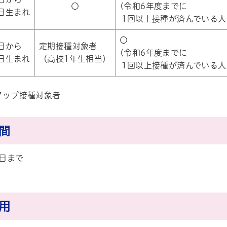
〇
(令和6年度までに
1日生まれ
1回以上接種が済んでいる人
〇
2日から
定期接種対象者
(令和6年度までに
1日生まれ
（高校1年生相当）
1回以上接種が済んでいる人
アップ接種対象者
期間
1日まで
費用
帳