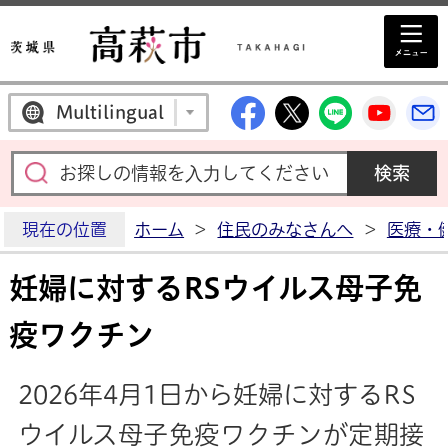
高萩市公式Facebo
高萩市公式X
高萩市公
高萩
Multilingual
現在の位置
ホーム
>
住民のみなさんへ
>
医療・
妊婦に対するRSウイルス母子免
疫ワクチン
2026年4月1日から妊婦に対する
RS
ウイルス
母子免疫ワクチンが定期接