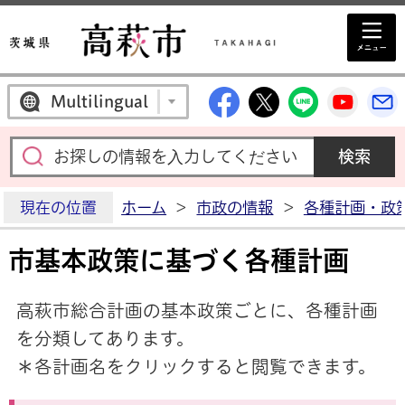
高萩市公式Facebo
高萩市公式X
高萩市公
高萩
Multilingual
現在の位置
ホーム
>
市政の情報
>
各種計画・政
市基本政策に基づく各種計画
高萩市総合計画の基本政策ごとに、各種計画
を分類してあります。
＊各計画名をクリックすると閲覧できます。