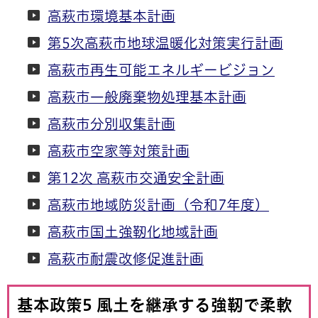
高萩市環境基本計画
第5次高萩市地球温暖化対策実行計画
高萩市再生可能エネルギービジョン
高萩市一般廃棄物処理基本計画
高萩市分別収集計画
高萩市空家等対策計画
第12次 高萩市交通安全計画
高萩市地域防災計画（令和7年度）
高萩市国土強靭化地域計画
高萩市耐震改修促進計画
基本政策5 風土を継承する強靭で柔軟