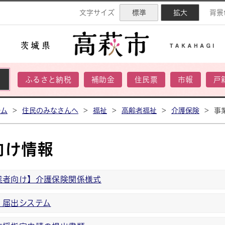
ネル
文字サイズ
標準
拡大
背景
ふるさと納税
補助金
住民票
市報
戸
ーム
>
住民のみなさんへ
>
福祉
>
高齢者福祉
>
介護保険
>
事
向け情報
業者向け】介護保険関係様式
・届出システム