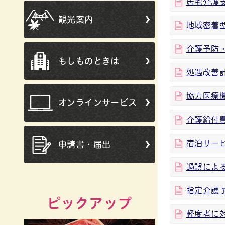
居宅介護
観光案内
地域密着
介護予防
もしものときは
処遇改善
協力医療
オンラインサービス
介護給付
宿泊サー
申請書・届出
過誤によ
指定介護
ピックアップ
軽度者に