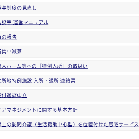
貸与制度の見直し
施設等 運営マニュアル
時の報告
所集中減算
老人ホーム等への「特例入所」の取扱い
所地特例施設 入所・退所 連絡票
給付過誤申立
ケアマネジメントに関する基本方針
以上の訪問介護（生活援助中心型）を位置付けた居宅サービス
帳