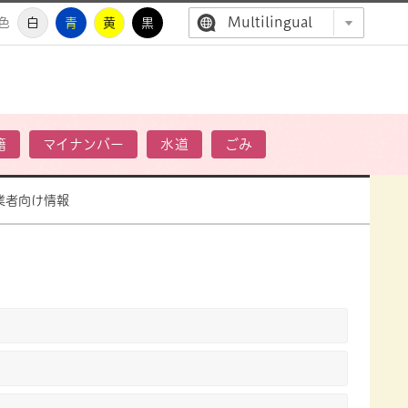
Multilingual
色
白
青
黄
黒
高萩市公
籍
マイナンバー
水道
ごみ
業者向け情報