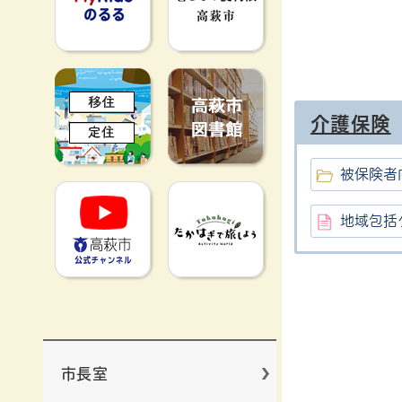
移住定住
高萩市図書館
介護保険
被保険者
高萩市YouTube公式チャンネ
たかはぎで旅
地域包括
市長室