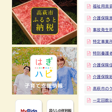
福祉用具
介護保険
事故発生
特定事業
特別養護
介護保険住
介護保険
高萩市の
一定回数
MyRideのるる
暮らしの便利