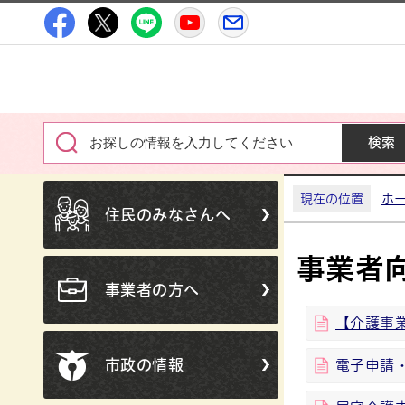
高萩市公式Facebook
高萩市公式X
高萩市公式LINE
高萩市YouTube公式チャン
メルたか
現在の位置
ホ
住民のみなさんへ
事業者
事業者の方へ
【介護事
市政の情報
電子申請