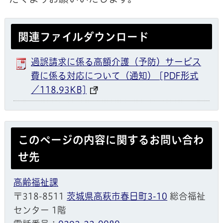
関連ファイルダウンロード
過誤請求に係る高額介護（予防）サービス
費に係る対応について（通知） [PDF形式
／118.93KB]
このページの内容に関するお問い合わ
せ先
高齢福祉課
〒318-8511
茨城県高萩市春日町3-10
総合福祉
センター 1階