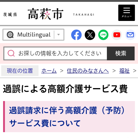
高萩市公式Facebo
高萩市公式X
高萩市公
高萩
Multilingual
現在の位置
ホーム
>
住民のみなさんへ
>
福祉
>
過誤による高額介護サービス費
過誤請求に伴う高額介護（予防）
サービス費について