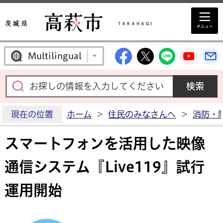
高萩市公式Facebo
高萩市公式X
高萩市公
高萩
Multilingual
現在の位置
ホーム
>
住民のみなさんへ
>
消防・
スマートフォンを活用した映像
通信システム『Live119』試行
運用開始