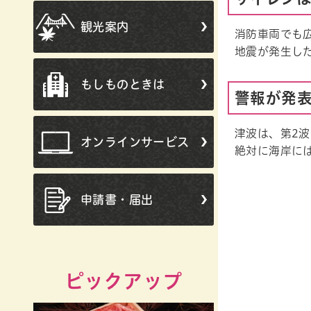
観光案内
消防車両でも
地震が発生し
もしものときは
警報が発
津波は、第2
オンラインサービス
絶対に海岸に
申請書・届出
ピックアップ