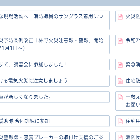
な現場活動へ 消防職員のサングラス着用につ
火災
災予防条例改正「林野火災注意報・警報」開始
令和7
年1月1日～）
まて」講習会に参加しました！
緊急
ける電気火災に注意しましょう
住宅防
車が新しくなりました。
ー救
お願
援助隊 合同訓練に参加
住宅
災警報器・感震ブレーカーの取付け支援のご案
消防