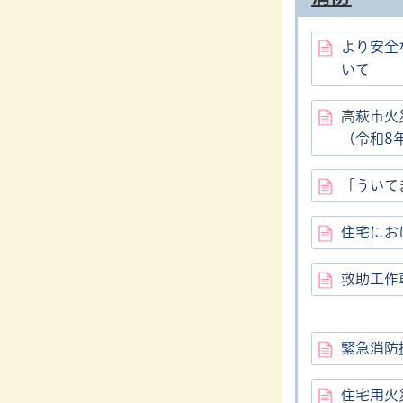
より安全
いて
高萩市火
（令和8
「ういて
住宅にお
救助工作
緊急消防
住宅用火