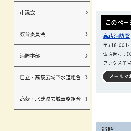
市議会
このペー
教育委員会
高萩消防署
〒318-00
電話番号：029
消防本部
ファクス番号：
メールで
日立・高萩広域下水道組合
高萩・北茨城広域事務組合
消防