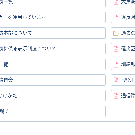
物一覧
大津
カーを運用しています
違反
防本部について
過去
物に係る表示制度について
罹災
一覧
訓練
講習会
FAX
のかけかた
通信障
置場所