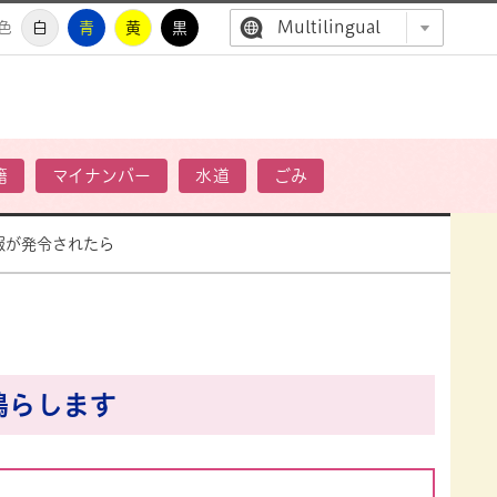
Multilingual
色
白
青
黄
黒
高萩市公
籍
マイナンバー
水道
ごみ
報が発令されたら
鳴らします
。