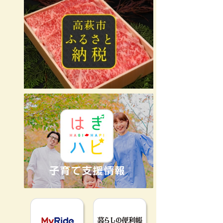
MyRideのるる
暮らしの便利