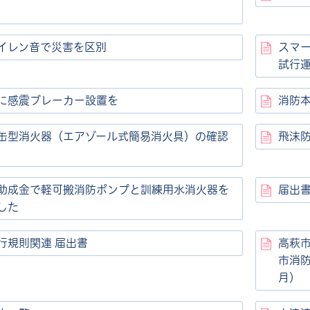
イレン音で災害を区別
スマー
試行
に感震ブレーカー設置を
消防
缶型消火器（エアゾール式簡易消火具）の確認
飛沫
助成金で軽可搬消防ポンプと訓練用水消火器を
届出
した
行規則関連 届出書
高萩
市消
月）