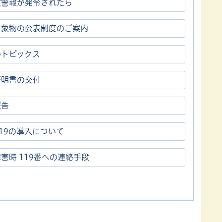
波警報が発令されたら
対象物の公表制度のご案内
のトピックス
証明書の交付
報告
119の導入について
害時 119番への連絡手段