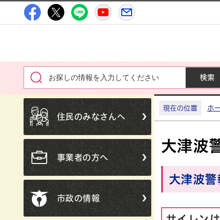
高萩市公式Facebook
高萩市公式X
高萩市公式LINE
高萩市YouTube公式チャン
メルたか
現在の位置
ホ
住民のみなさんへ
大津波
事業者の方へ
大津波警
市政の情報
サイレン