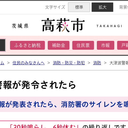
ネル
文字サイズ
標準
拡大
背景
ふるさと納税
補助金
住民票
市報
戸
ーム
>
住民のみなさんへ
>
消防・防災・防犯
>
消防
>
大津波警
警報が発令されたら
報が発表されたら、消防署のサイレンを
は、
「30秒鳴らし、6秒休む」
の繰り返しです