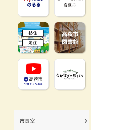
移住定住
高萩市図書館
高萩市YouTube公式チャンネ
たかはぎで旅
市長室