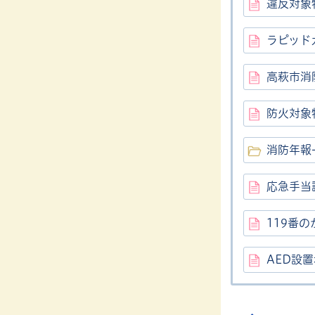
違反対象
ラピッド
高萩市消
防火対象
消防年報
応急手当
119番
AED設