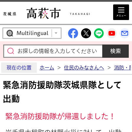
高萩市公式Facebo
高萩市公式X
高萩市公
高萩
Multilingual
現在の位置
ホーム
>
住民のみなさんへ
>
消防・
緊急消防援助隊茨城県隊として
出動
緊急消防援助隊が帰還しました！