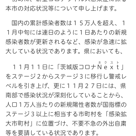
本市の対応状況等について申し上げます。
国内の累計感染者数は１５万人を超え、１
１月中旬には連日のように１日あたりの新規
感染者数が更新されるなど、感染が急速に拡
大している状況であります。県においても、
ネクスト
１１月１１日に「茨城版コロナ
Ｎｅｘｔ
」
をステージ２からステージ３に移行し警戒レ
ベルを引き上げ、更に１１月２７日には、県
南部で感染状況が深刻化していることから、
人口１万人当たりの新規陽性者数が国指標の
ステージ３以上に相当する市町村を「感染拡
大市町村」に位置づけ、不要不急の外出自粛
等を要請している状況であります。