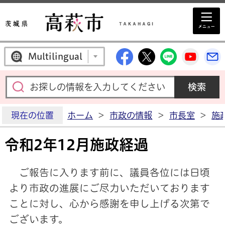
高萩市公式Facebo
高萩市公式X
高萩市公
高萩
Multilingual
現在の位置
ホーム
>
市政の情報
>
市長室
>
施
令和2年12月施政経過
ご報告に入ります前に、議員各位には日頃
より市政の進展にご尽力いただいております
ことに対し、心から感謝を申し上げる次第で
ございます。