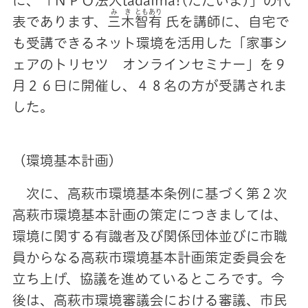
に、「ＮＰＯ法人tadaima!(ただいま)」の代
みき
とも
あり
表であります、
三木
智
有
氏を講師に、自宅で
も受講できるネット環境を活用した「家事シ
ェアのトリセツ オンラインセミナー」を９
月２６日に開催し、４８名の方が受講されま
した。
（環境基本計画）
次に、高萩市環境基本条例に基づく第２次
高萩市環境基本計画の策定につきましては、
環境に関する有識者及び関係団体並びに市職
員からなる高萩市環境基本計画策定委員会を
立ち上げ、協議を進めているところです。今
後は、高萩市環境審議会における審議、市民