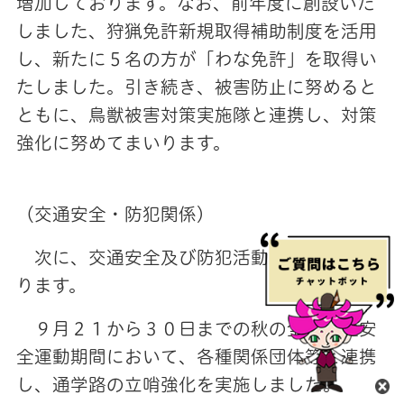
増加しております。なお、前年度に創設いた
しました、狩猟免許新規取得補助制度を活用
し、新たに５名の方が「わな免許」を取得い
たしました。引き続き、被害防止に努めると
ともに、鳥獣被害対策実施隊と連携し、対策
強化に努めてまいります。
（交通安全・防犯関係）
次に、交通安全及び防犯活動についてであ
ります。
９月２１から３０日までの秋の全国交通安
全運動期間において、各種関係団体等と連携
し、通学路の立哨強化を実施しました。
閉