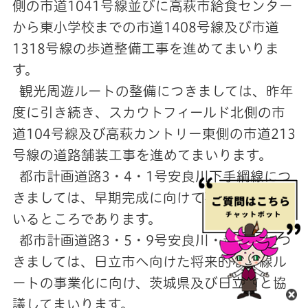
側の市道1041号線並びに高萩市給食センター
から東小学校までの市道1408号線及び市道
1318号線の歩道整備工事を進めてまいりま
す。
観光周遊ルートの整備につきましては、昨年
度に引き続き、スカウトフィールド北側の市
道104号線及び高萩カントリー東側の市道213
号線の道路舗装工事を進めてまいります。
都市計画道路3・4・1号安良川下手綱線につ
きましては、早期完成に向けて事業を進めて
いるところであります。
都市計画道路3・5・9号安良川・赤浜線につ
きましては、日立市へ向けた将来的な幹線ル
ートの事業化に向け、茨城県及び日立市と協
閉
議してまいります。