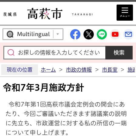
高萩市公式Facebo
高萩市公式X
高萩市公
高萩
Multilingual
現在の位置
ホーム
>
市政の情報
>
市長室
>
施
令和7年3月施政方針
令和7年第1回高萩市議会定例会の開会にあ
たり、今回ご審議いただきます諸議案の説明
に先立ち、市政運営に対する私の所信の一端
について申し上げます。