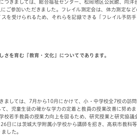
につきましては、総合福祉センター、松岡地区公民館、向洋
7人にご参加いただきました。フレイル測定会は、体力測定な
イスを受けられるため、それらを記録できる「フレイル予防手
しさを育む『教育・文化』についてであります。
ル
しよう
きましては、7月から10月にかけて、小・中学校全7校の訪
して、児童生徒の確かな学力の定着と教員の授業改善に努めま
学校若手教員の授業力向上を図るため、研究授業と研究協議会
月26日には茨城大学附属小学校から講師を招き、高萩市教科
りました。