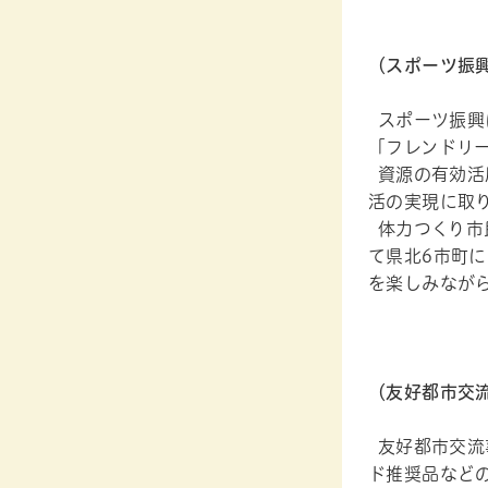
（スポーツ振
スポーツ振興に
「フレンドリ
資源の有効活
活の実現に取
体力つくり市
て県北6市町
を楽しみなが
（友好都市交
友好都市交流
ド推奨品など