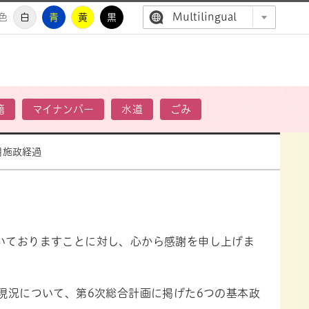
Multilingual
色
白
青
黄
黒
高萩市公
籍
マイナンバー
水道
ごみ
月施政経過
いておりますことに対し、心から感謝を申し上げま
現況について、第6次総合計画に掲げた6つの基本政