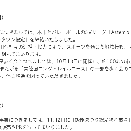
興）
つきましては、本市とバレーボールのSVリーグ「Astemo
ータウン協定」を締結いたしました。
用や相互の連携・協力により、スポーツを通じた地域振興、
り組んでまいります。
民歩く会につきましては、10月13日に開催し、約100名の
にまたがる「常陸国ロングトレイルコース」の一部を歩く会の
ら、体力増進を図っていただきました。
流）
事業につきましては、11月2日に「飯能まつり観光物産市場
の販売やPRを行ってまいりました。