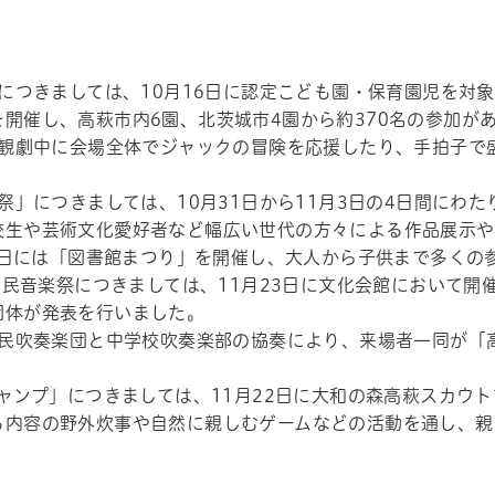
につきましては、10月16日に認定こども園・保育園児を対
開催し、高萩市内6園、北茨城市4園から約370名の参加が
観劇中に会場全体でジャックの冒険を応援したり、手拍子で
」につきましては、10月31日から11月3日の4日間にわ
校生や芸術文化愛好者など幅広い世代の方々による作品展示や
2日には「図書館まつり」を開催し、大人から子供まで多くの
市民音楽祭につきましては、11月23日に文化会館において開
団体が発表を行いました。
民吹奏楽団と中学校吹奏楽部の協奏により、来場者一同が「高
ャンプ」につきましては、11月22日に大和の森高萩スカウ
る内容の野外炊事や自然に親しむゲームなどの活動を通し、親