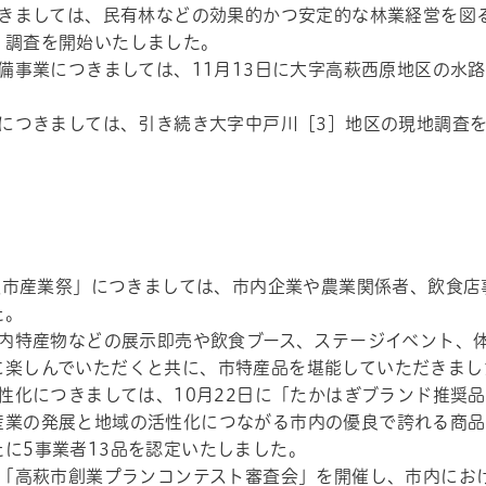
きましては、民有林などの効果的かつ安定的な林業経営を図る
、調査を開始いたしました。
備事業につきましては、11月13日に大字高萩西原地区の水
につきましては、引き続き大字中戸川［3］地区の現地調査を
萩市産業祭」につきましては、市内企業や農業関係者、飲食店事
た。
内特産物などの展示即売や飲食ブース、ステージイベント、
に楽しんでいただくと共に、市特産品を堪能していただきまし
性化につきましては、10月22日に「たかはぎブランド推奨
産業の発展と地域の活性化につながる市内の優良で誇れる商品
に5事業者13品を認定いたしました。
「高萩市創業プランコンテスト審査会」を開催し、市内にお