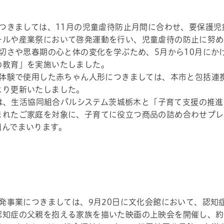
）
つきましては、11月の児童虐待防止月間に合わせ、要保護児
ールや産業祭において啓発運動を行い、児童虐待の防止に努め
切さや思春期の心と体の変化を学ぶため、5月から10月にか
の教育」を実施いたしました。
体験で使用した赤ちゃん人形につきましては、本市と包括連
より更新いたしました。
には、生活協同組合パルシステム茨城栃木と「子育て支援の推
まれたご家庭を対象に、子育てに役立つ商品の詰め合わせプレ
組んでまいります。
）
発事業につきましては、9月20日に文化会館において、認知
帳
認知症の父親を抱える家族を描いた映画の上映会を開催し、約