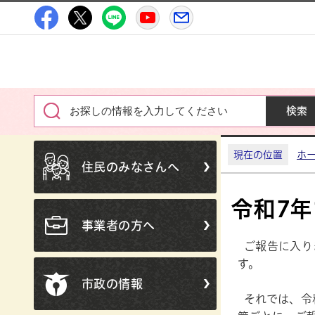
高萩市公式Facebook
高萩市公式X
高萩市公式LINE
高萩市YouTube公式チャン
メルたか
現在の位置
ホ
住民のみなさんへ
令和7年
事業者の方へ
ご報告に入り
す。
市政の情報
それでは、令