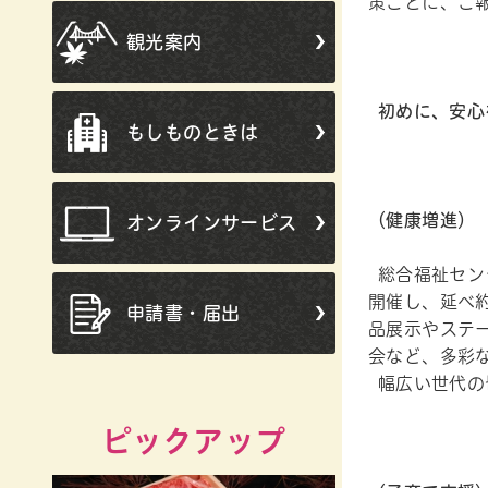
策ごとに、ご
観光案内
初めに、安心
もしものときは
（健康増進）
オンラインサービス
総合福祉セン
開催し、延べ
申請書・届出
品展示やステ
会など、多彩
幅広い世代の
ピックアップ