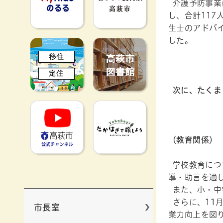
介護予防事業
し、合計11
生士のアドバ
した。
移住定住
高萩市図書館
次に、たくま
高萩市YouTube公式チャンネ
たかはぎで旅
（教育関係）
学校教育につ
導・助言を通
また、小・中
さらに、11
市長室
業力向上を図