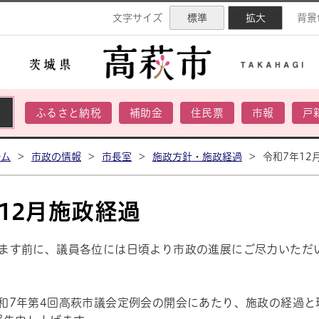
ネル
文字サイズ
標準
拡大
背景
ふるさと納税
補助金
住民票
市報
戸
ーム
>
市政の情報
>
市長室
>
施政方針・施政経過
>
令和7年12
12月施政経過
ます前に、議員各位には日頃より市政の進展にご尽力いただ
和7年第4回高萩市議会定例会の開会にあたり、施政の経過と