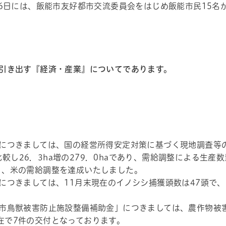
16日には、飯能市友好都市交流委員会をはじめ飯能市民15名
引き出す『経済・産業』についてであります。
につきましては、国の経営所得安定対策に基づく現地調査等の
較し26．3ha増の279．0haであり、需給調整による生産
り、米の需給調整を達成いたしました。
つきましては、11月末現在のイノシシ捕獲頭数は47頭で、
。
市鳥獣被害防止施設整備補助金」につきましては、農作物被
在で7件の交付となっております。