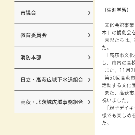
（生涯学習）
市議会
文化会館事業
木」の観劇会を
教育委員会
園児たちは、
た。
「高萩市文化祭
消防本部
し、市内の高
また、11月
第50回高萩
日立・高萩広域下水道組合
活動する文化
また、高萩市
祝いました。
高萩・北茨城広域事務組合
「親子デイキ
様でも楽しめ
た。