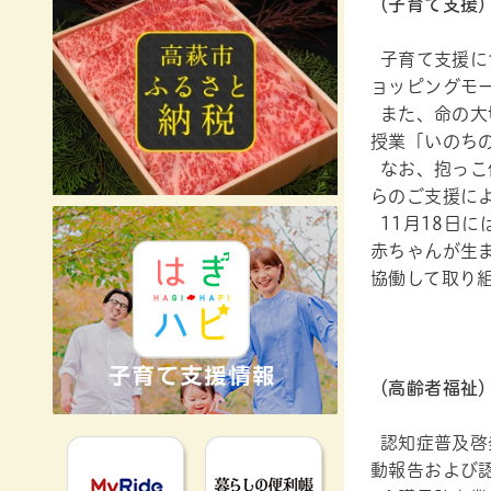
（子育て支援
子育て支援に
ョッピングモ
また、命の大
授業「いのち
なお、抱っこ
らのご支援に
11月18日
赤ちゃんが生
協働して取り
（高齢者福祉
認知症普及啓
MyRideのるる
暮らしの便利
動報告および